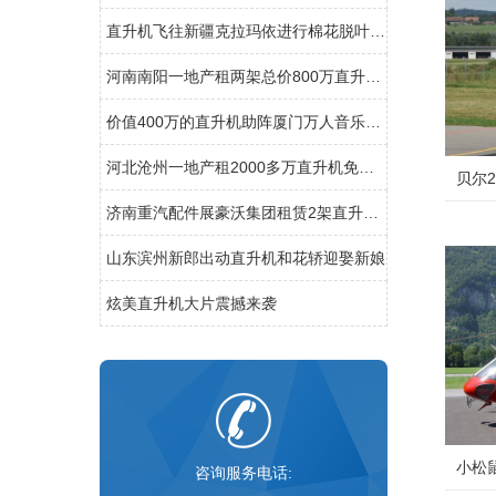
直升机飞往新疆克拉玛依进行棉花脱叶剂喷洒
河南南阳一地产租两架总价800万直升机看房
价值400万的直升机助阵厦门万人音乐节开幕
河北沧州一地产租2000多万直升机免费空中看房
贝尔2
济南重汽配件展豪沃集团租赁2架直升机庆典
山东滨州新郎出动直升机和花轿迎娶新娘
炫美直升机大片震撼来袭
小松鼠
咨询服务电话: