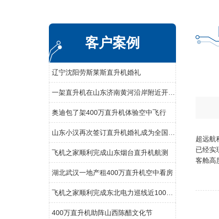
客户案例
辽宁沈阳劳斯莱斯直升机婚礼
一架直升机在山东济南黄河沿岸附近开展农林喷洒
奥迪包了架400万直升机体验空中飞行
山东小汉再次签订直升机婚礼成为全国空中婚礼接亲最多企业之一
超远航
已经实
飞机之家顺利完成山东烟台直升机航测
客舱高
湖北武汉一地产租400万直升机空中看房
飞机之家顺利完成东北电力巡线近100小时作业
400万直升机助阵山西陈醋文化节