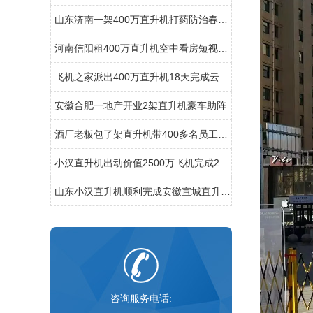
山东济南一架400万直升机打药防治春尺蠖
河南信阳租400万直升机空中看房短视频600万播放
飞机之家派出400万直升机18天完成云南昆明直升机航测
安徽合肥一地产开业2架直升机豪车助阵
酒厂老板包了架直升机带400多名员工空中游览西柏坡
小汉直升机出动价值2500万飞机完成2次马拉松直升机航拍直播
山东小汉直升机顺利完成安徽宣城直升机航测作业
咨询服务电话: