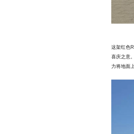
这架红色
喜庆之意
力将地面