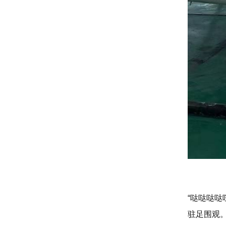
“哒哒哒
驻足围观