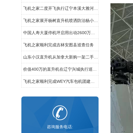
飞机之家二度开飞执行辽宁本溪大雅河巡查任务
飞机之家展开杨树直升机喷洒防治杨小舟蛾
中国人寿大厦停机坪启用出动2600万直升机
飞机之家顺利完成吉林安图县巡查任务
山东小汉直升机从加拿大新购一架二手罗宾逊R44直升飞机
价值400万的直升机在辽宁兴城执行巡查任务
飞机之家顺利完成WEY汽车包机团建飞行
咨询服务电话: