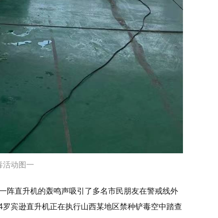
毒活动图一
，一阵直升机的轰鸣声吸引了多名市民朋友在警戒线外
44罗宾逊直升机正在执行山西某地区禁种铲毒空中踏查