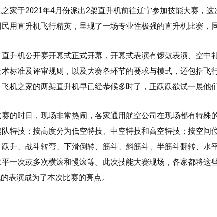
机之家于2021年4月份派出2架直升机前往辽宁参加技能大赛，
国民用直升机飞行精英，呈现了一场专业性极强的直升机比赛，
，直升机公开赛开幕式正式开幕，开幕式表演有锣鼓表演、空中
技术标准及评审规则，以及大赛各环节的要求与模式，还包括飞
。飞机之家的两架直升机早已经恭候多时了，正跃跃欲试一展他
比赛的时日，现场非常热闹，各家通用航空公司在现场都有特殊
编队特技；按高度分为低空特技、中空特技和高空特技；按空间
、跃升、战斗转弯、下滑倒转、筋斗、斜筋斗、半筋斗翻转、水平
水平一次或多次横滚和慢滚等。此次技能大赛现场，各家都将这
色的表演成为了本次比赛的亮点。