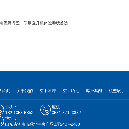
南雪野湖五一假期直升机体验游玩首选
站首页
关于我们
空中看房
空中婚礼
客户案例
机型展示
手机：
座机：
132-1053-5852
0531-87123852
地址：
山东省济南市绿地中央广场B座2407-2408