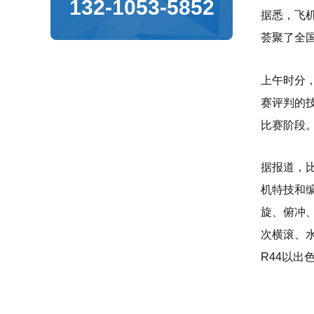
132-1053-5852
据悉，飞
荟聚了全
上午时分
赛评判的
比赛阶段
据报道，
机特技和
旋、俯冲
次横滚、
R44以出