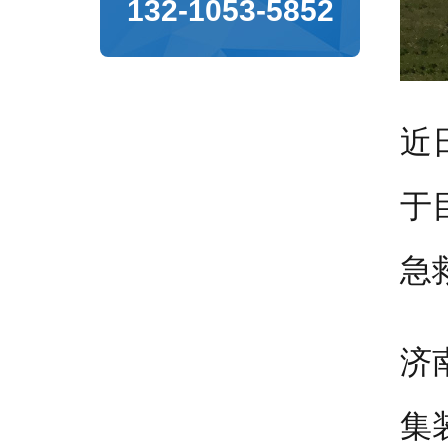
132-1053-5852
近
于
急
济
集