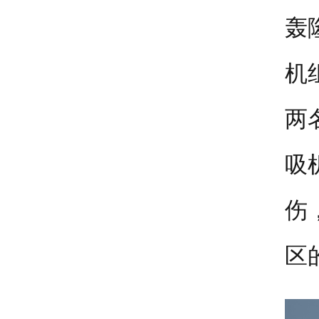
轰
机
两
吸
伤
区