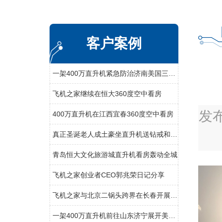
客户案例
一架400万直升机紧急防治济南美国三代白蛾
飞机之家继续在恒大360度空中看房
发
400万直升机在江西宜春360度空中看房
真正圣诞老人成土豪坐直升机送钻戒和空中婚礼
青岛恒大文化旅游城直升机看房轰动全城
飞机之家创业者CEO郭兆荣日记分享
飞机之家与北京二锅头跨界在长春开展飞行
一架400万直升机前往山东济宁展开美国白蛾防治