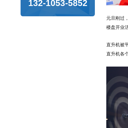
132-1053-5852
元旦刚过，
楼盘开业
直升机被
直升机各