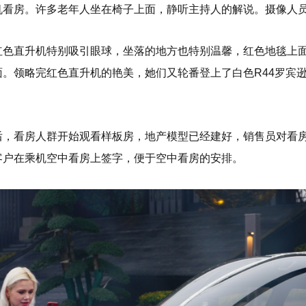
机看房。许多老年人坐在椅子上面，静听主持人的解说。摄像人
红色直升机特别吸引眼球，坐落的地方也特别温馨，红色地毯上
面。领略完红色直升机的艳美，她们又轮番登上了白色R44罗宾
后，看房人群开始观看样板房，地产模型已经建好，销售员对看
客户在乘机空中看房上签字，便于空中看房的安排。