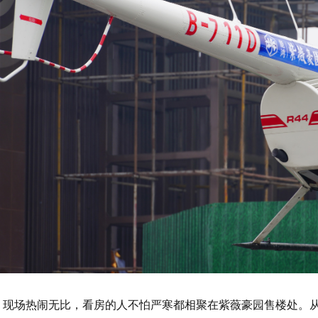
，现场热闹无比，看房的人不怕严寒都相聚在紫薇豪园售楼处。