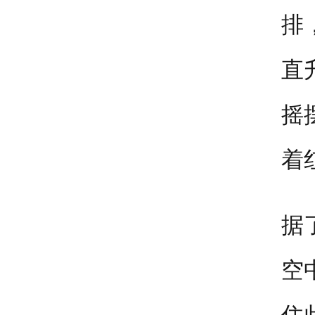
排
直
摇
着
据
空
住