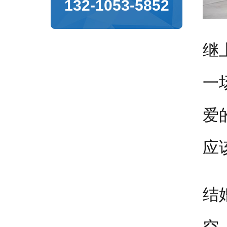
132-1053-5852
继
一
爱
应
结
空