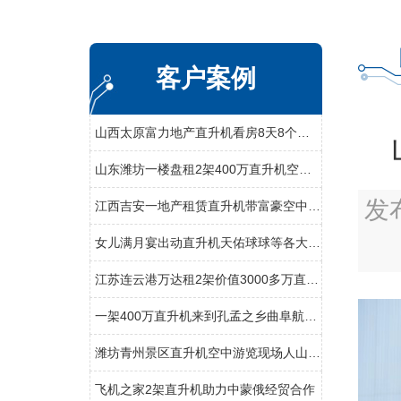
客户案例
山西太原富力地产直升机看房8天8个楼盘
山东潍坊一楼盘租2架400万直升机空中看房
发
江西吉安一地产租赁直升机带富豪空中看别墅
女儿满月宴出动直升机天佑球球等各大网红祝福
江苏连云港万达租2架价值3000多万直升机看房
一架400万直升机来到孔孟之乡曲阜航空科普
潍坊青州景区直升机空中游览现场人山人海
飞机之家2架直升机助力中蒙俄经贸合作