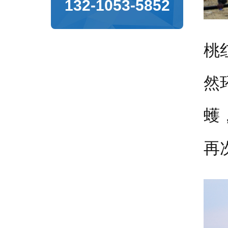
132-1053-5852
桃
然
蠖
再