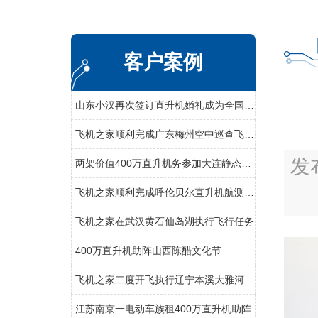
客户案例
山东小汉再次签订直升机婚礼成为全国空中婚礼接亲最多企业之一
飞机之家顺利完成广东梅州空中巡查飞行务
发
两架价值400万直升机务参加大连静态展览
飞机之家顺利完成呼伦贝尔直升机航测作业
飞机之家在武汉黄石仙岛湖执行飞行任务
400万直升机助阵山西陈醋文化节
飞机之家二度开飞执行辽宁本溪大雅河巡查任务
江苏南京一电动车族租400万直升机助阵