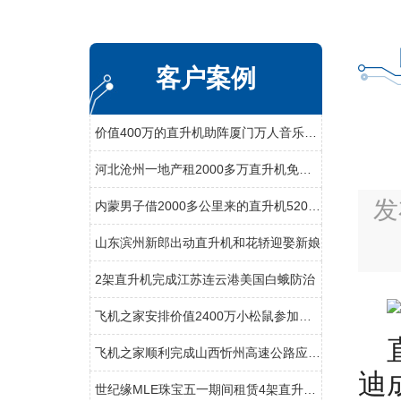
客户案例
价值400万的直升机助阵厦门万人音乐节开幕
河北沧州一地产租2000多万直升机免费空中看房
发
内蒙男子借2000多公里来的直升机520向女友求婚
山东滨州新郎出动直升机和花轿迎娶新娘
2架直升机完成江苏连云港美国白蛾防治
飞机之家安排价值2400万小松鼠参加科学试验
飞机之家顺利完成山西忻州高速公路应急救援演练
迪
世纪缘MLE珠宝五一期间租赁4架直升机在四个城市庆典