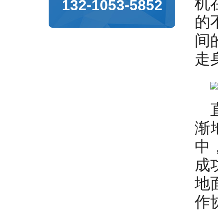
机
132-1053-5852
的
间
走
渐
中
成
地
作