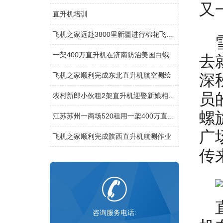
又
直升机培训
飞机之家远赴3800里新疆进行棉花飞防作业
一架400万直升机在济南防治美国白蛾
去
飞机之家顺利完成东北直升机航空测绘
深
员
农村新郎小伙租2架直升机迎娶新娘相恋7年婚礼十分浪漫
螺
江苏苏州一商场520租用一架400万直升机
广
飞机之家顺利完成陕西直升机航测作业
传
咨询服务电话: