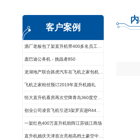
内
客户案例
酒厂老板包了架直升机带400多名员工空中游览西柏坡
庞巴迪公务机 - 挑战者850
龙湖地产联合路虎汽车在飞机之家包机体验飞行
飞机之家粉丝预订2019年直升机婚礼
恒大直升机看房再次空降青岛360度空中看楼盘
创业公司凌音飞机引进3架罗宾逊R44直升机将用于租赁和销售
一架红色400万直升机助阵江苏镇江商场
直升机婚庆天津首次亮相高档土豪空中婚礼最高达88.88万