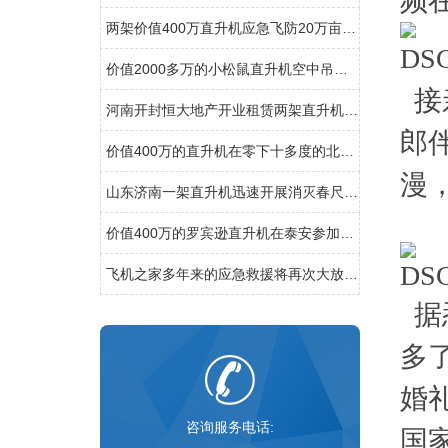
频
两架价值400万直升机应急飞防20万亩小麦赤霉病
价值2000多万的小松鼠直升机空中吊装茶树
接
河南开封恒大地产开业租赁两架直升机空中看房
郎
价值400万的直升机在零下十多度的北京继续航测
漫
山东济南一架直升机迅速开展消灭春尺蠖行动
价值400万的罗宾逊直升机在泰安参加商业庆典
飞机之家多年来的应急救援将再次大放异彩
据
多
婚
咨询服务电话:
国