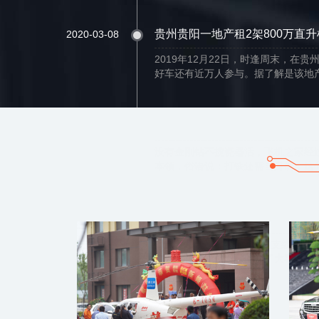
贵州贵阳一地产租2架800万直
2020-03-08
2019年12月22日，时逢周末，在
好车还有近万人参与。据了解是该地产
龙湖地产联合路虎汽车在飞机之
2018-10-13
没有金刚钻不揽瓷器活，飞机之家经
本领，俗语说：打铁还需自身硬，这句
庞巴迪公务机 - 挑战者850
2014-11-13
挑战者850由庞巴迪公司的支线飞机
宽敞的机舱和翼展，融合了大客舱公务
山东聊城东阿一地产租400万直
2020-03-01